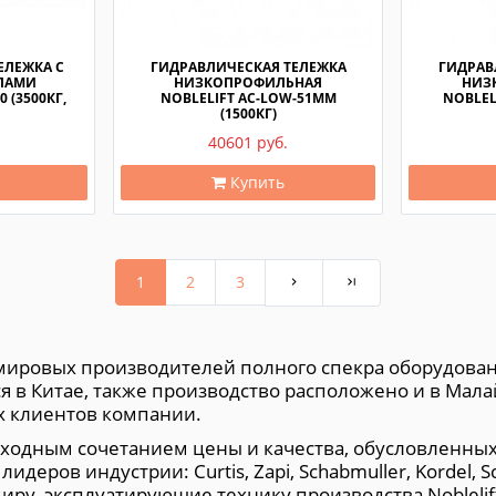
ЕЛЕЖКА С
ГИДРАВЛИЧЕСКАЯ ТЕЛЕЖКА
ГИДРАВ
ЛАМИ
НИЗКОПРОФИЛЬНАЯ
НИЗ
0 (3500КГ,
NOBLELIFT AC-LOW-51MM
NOBLEL
(1500КГ)
40601 руб.
Купить
1
2
3
их мировых производителей полного спекра оборудова
в Китае, также производство расположено и в Мала
х клиентов компании.
восходным сочетанием цены и качества, обусловлен
ов индустрии: Curtis, Zapi, Schabmuller, Kordel, Schalt
миру, эксплуатирующие технику производства Noblel